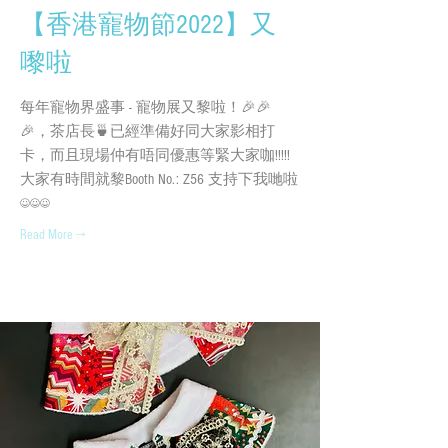
【香港寵物節2022】又
嚟啦
每年寵物界盛事 - 寵物展又黎啦！🎉🎉
🎉，茶店長🍵已經準備好同大家影相打
卡，而且現場仲有唔同優惠等緊大家咖!!!!!
大家有時間就黎Booth No.: Z56 支持下我哋啦
☺️☺️☺️
Read More →