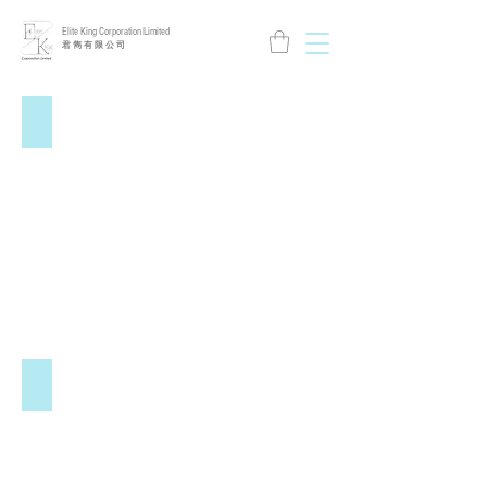
Elite King Corporation Limited
​君 雋 有 限 公 司
T.N.A.
HOOROOROO