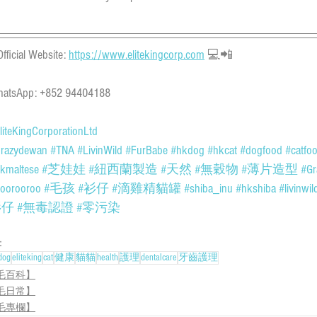
Official Website: 
https://www.elitekingcorp.com
 💻📲
atsApp: +852 94404188
liteKingCorporationLtd
razydewan
#TNA
#LivinWild
#FurBabe
#hkdog
#hkcat
#dogfood
#catfo
kmaltese
#芝娃娃
#紐西蘭製造
#天然
#無穀物
#薄片造型
#Gr
oorooroo
#毛孩
#衫仔
#滴雞精貓罐
#shiba_inu
#hkshiba
#livinwil
衫仔
#
無毒認證
#零污染
：
dog
eliteking
cat
健康
貓貓
health
護理
dentalcare
牙齒護理
毛百科】
毛日常】
毛專欄】