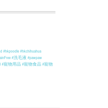
od
#hkpoodle
#hkchihuahua
ainFree
#洗毛液
#pawpaw
d
#寵物用品
#寵物食品
#寵物