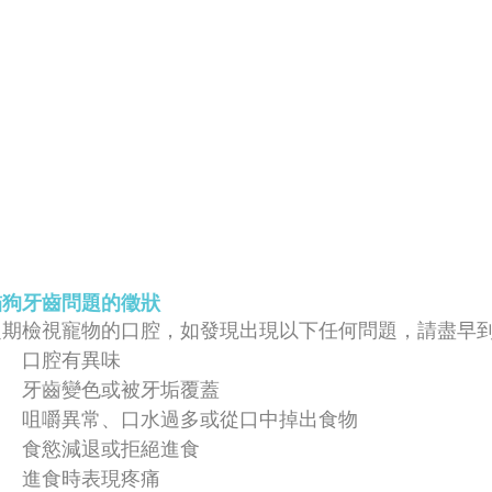
貓狗牙齒問題的徵狀
定期檢視寵物的口腔，如發現出現以下任何問題，請盡早
口腔有異味
牙齒變色或被牙垢覆蓋
咀嚼異常、口水過多或從口中掉出食物
食慾減退或拒絕進食
進食時表現疼痛