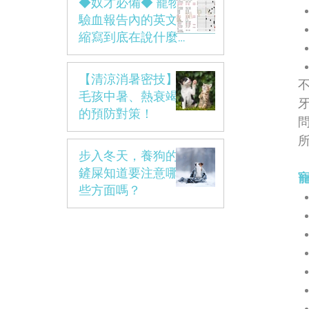
◆奴才必備◆ 寵物
驗血報告內的英文
縮寫到底在說什麼
呢?
【清涼消暑密技】
毛孩中暑、熱衰竭
的預防對策！
步入冬天，養狗的
鏟屎知道要注意哪
些方面嗎？