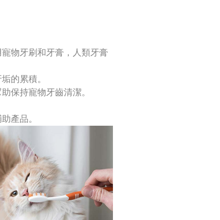
用寵物牙刷和牙膏，人類牙膏
牙垢的累積。
幫助保持寵物牙齒清潔。
輔助產品。