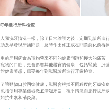
. 每年進行牙科檢查
與人類洗牙情況一樣，除了日常維護之後，定期到診所進
幫助及早發現牙齒問題，及時作出修正或在問題惡化前得
嚴重的牙周病會為寵物帶來不同的健康問題和極大的痛苦
響寵物的口腔，更會影響其他器官的健康，包括腎臟、肝
身體健康著想，應要每年到獸醫診所進行牙齒檢查。
為了讓動物口腔回復健康，獸醫會根據不同程度的牙齒疾
中包括使用專業儀器徹底清潔牙齒，視乎情況而施行拔牙
例如抗生素和消炎藥。