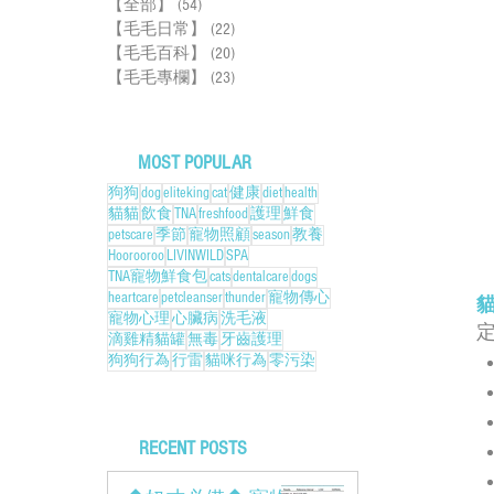
【全部】
(54)
54 篇文章
【毛毛日常】
(22)
22 篇文章
【毛毛百科】
(20)
20 篇文章
【毛毛專欄】
(23)
23 篇文章
MOST POPULAR
狗狗
dog
eliteking
cat
健康
diet
health
貓貓
飲食
TNA
freshfood
護理
鮮食
petscare
季節
寵物照顧
season
教養
Hoorooroo
LIVINWILD
SPA
TNA寵物鮮食包
cats
dentalcare
dogs
heartcare
petcleanser
thunder
寵物傳心
寵物心理
心臟病
洗毛液
滴雞精貓罐
無毒
牙齒護理
狗狗行為
行雷
貓咪行為
零污染
RECENT POSTS