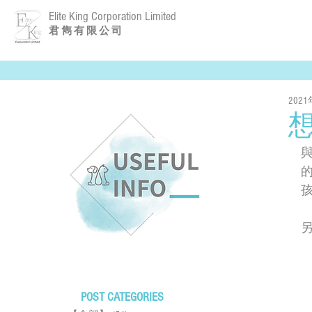
Elite King Corporation Limited
​君 雋 有 限 公 司
202
POST CATEGORIES