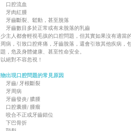
口腔流血
牙肉紅腫
牙齒斷裂、鬆動，甚至脫落
牙齒數目多於正常或有未脫落的乳齒
不少主人都會輕視毛孩的口腔問題，但其實如果沒有適當
牙周病，引致口腔疼痛，牙齒脫落，還會引致其他疾病，
問題，危及身體健康、甚至性命安全。
所以絕對不容忽視！
寵物出現口腔問題的常見原因 
牙齒/ 牙根斷裂
牙周病
牙齒發炎/ 膿腫
口腔囊腫/ 腫瘤
咬合不正或牙齒錯位
下巴骨折
顎裂