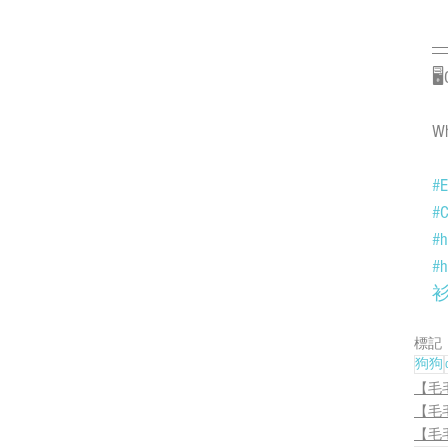
🖥
Wh
#E
#C
#h
#h
標記
狗狗
【毛
【毛
【毛