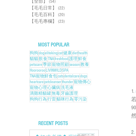
【全部】
(54)
54 篇文章
【毛毛日常】
(22)
22 篇文章
【毛毛百科】
(20)
20 篇文章
【毛毛專欄】
(23)
23 篇文章
MOST POPULAR
狗狗
dog
eliteking
cat
健康
diet
health
貓貓
飲食
TNA
freshfood
護理
鮮食
petscare
季節
寵物照顧
season
教養
Hoorooroo
LIVINWILD
SPA
TNA寵物鮮食包
cats
dentalcare
dogs
heartcare
petcleanser
thunder
寵物傳心
寵物心理
心臟病
洗毛液
1. 
滴雞精貓罐
無毒
牙齒護理
狗狗行為
行雷
貓咪行為
零污染
9
RECENT POSTS
2. 