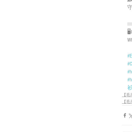
守
🖥
Wh
#E
#C
#h
#h
【毛
【毛