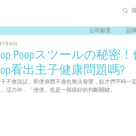
公司願景
品
1年7月30日
oop Poopスツールの秘密！
oop看出主子健康問題嗎?
主子不會說話，即便身體不適也無法發聲，奴才們平時一
慾、活力外，「便便」也是一個很好的判斷關鍵。