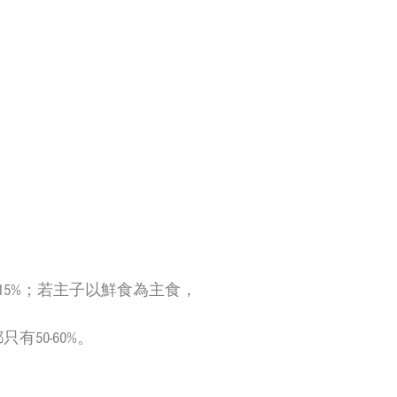
15%；若主子以鮮食為主食，
50-60%。