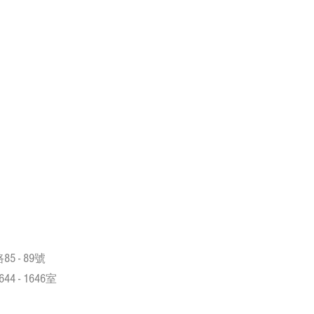
85 - 89
路
號
644 - 1646
室