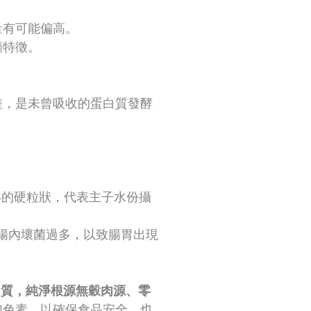
量有可能偏高。
顯特徵。
差，是未曾吸收的蛋白質發酵
形的硬粒狀，代表主子水份攝
腸內壞菌過多，以致腸胃出現
白質，純淨根源無穀肉源、零
加色素，以確保食品安全，也