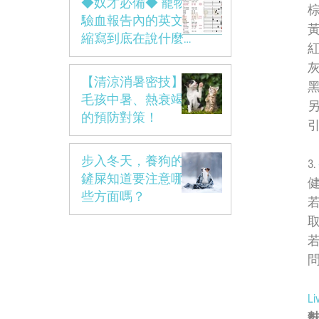
◆奴才必備◆ 寵物
驗血報告內的英文
縮寫到底在說什麼
呢?
【清涼消暑密技】
毛孩中暑、熱衰竭
的預防對策！
引
步入冬天，養狗的
3. 
鏟屎知道要注意哪
些方面嗎？
若
L