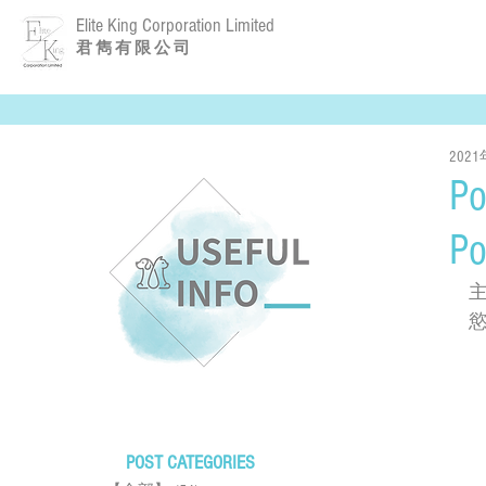
Elite King Corporation Limited
​君 雋 有 限 公 司
202
P
P
POST CATEGORIES