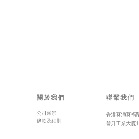
關於我們
聯繫我們
公司願景
香港葵涌葵福
條款及細則
1
晉升工業大廈