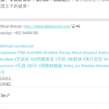
護主子的健康 ! 
Official Website: 
https://www.elitekingcorp.com
 💻📲
atsApp: +852 94404188
liteKingCorporationLtd
razydewan
#TNA
#LivinWild
#FurBabe
#hkdog
#hkcat
#dogfood
#catfo
kmaltese
#芝娃娃
#紐西蘭製造
#天然
#無穀物
#薄片造型
#Gr
oorooroo
#毛孩
#衫仔
#滴雞精貓罐
#shiba_inu
#hkshiba
#livinwil
衫仔
毛百科】
毛專欄】