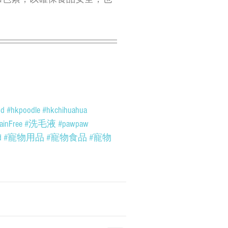
od
#hkpoodle
#hkchihuahua
ainFree
#洗毛液
#pawpaw
d
#寵物用品
#寵物食品
#寵物