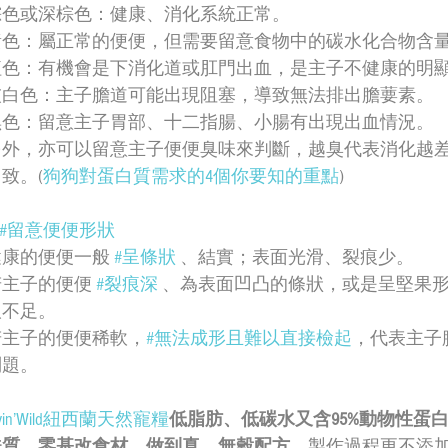
棕色或深棕色：健康、消化系統正常。
黃色：屬正常的便便，但需要留意食物中的碳水化合物含
紅色：有機會是下消化道或肛門出血，是主子不健康的明
灰白色：主子膽道可能出現阻塞，導致無法排出膽葽素。
黑色：留意主子胃部、十二指腸、小腸有出現出血情況。
另外，亦可以留意主子便便臭味來判斷，越臭代表消化越
致。(
狗狗對蛋白質需求的4個你要知的重點
)
#留意便便形狀
健康的便便一般 
#呈條狀
 、結實；表面光滑、裂痕少。
主子的便便 
#裂痕深
 、為表面凹凸的條狀，或是呈堅果
取不足。
若主子的便便稀軟，
#無法成形且難以直接檢起
，代表主子
問題。
ivin’Wild紐西蘭天然寵糧
低脂肪、低碳水又含95%動物性蛋
麩質、零基改食材，做到真．無穀配方
，製作過程更不添