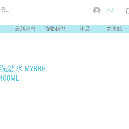
登入
牌
最新消息
聯繫我們
產品
銷售點
PA洗髮水-MYRRH
00ML