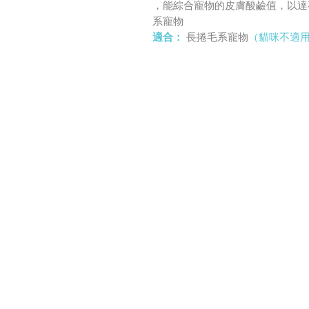
，能綜合寵物的皮膚酸鹼值，以達
系寵物
適合：
長捲毛系寵物
（貓咪不適