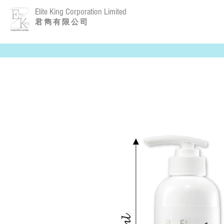
Elite King Corporation Limited
​君 雋 有 限 公 司