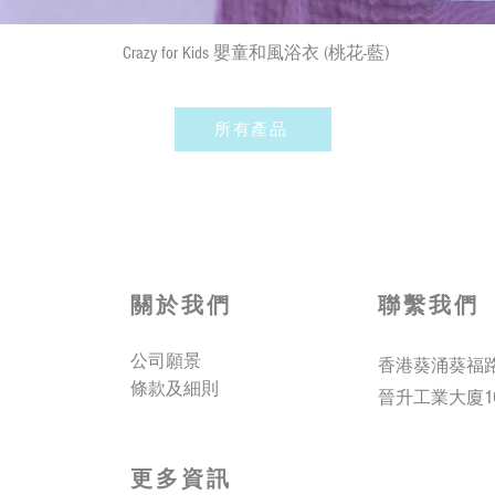
快速瀏覽
Crazy for Kids 嬰童和風浴衣 (桃花-藍)
所有產品
關於我們
聯繫我們
公司願景
香港葵涌葵福
條款及細則
1
晉升工業大廈
更多資訊