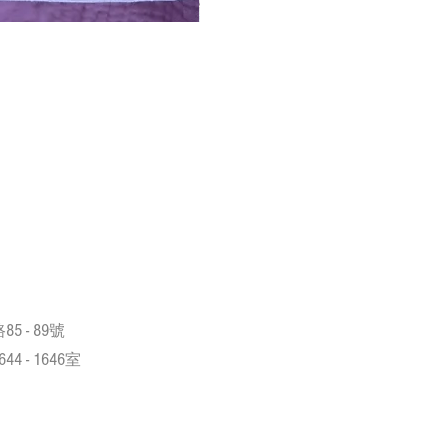
Crazy de Wan Ki
85 - 89
路
號
644 - 1646
室