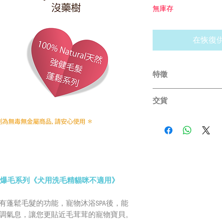
無庫存
在恢復
特徵
❤pH值6.2-6.5(
交貨
不易滋生細菌
❤擁有21項SGS無
順豐快遞/平郵：
油之手打洗劑
結清憑證後，我們將
❤嚴選天然精油無毒
貨（送貨付款已由收
❤可以做精油SPA泡
貨（農曆年初一兩天
❤經過SGS檢驗，無
色暴雨警告生效時）
❤精油SPA洗之精油
擔由於平郵而造成的
療師所調配，為毛小
蓬鬆爆毛系列《犬用洗毛精貓咪不適用》
害不承擔任何責任。
❤台灣製造
島。我們保留自行決
有蓬鬆毛髮的功能，寵物沐浴SPA後，能
調氣息，讓您更貼近毛茸茸的寵物寶貝。
速交付貨/平郵：