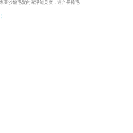
專業沙龍毛髮的潔淨能見度，適合長捲毛
需先入賬，確認收款
付）；購物（折實後）
用）
順豐站（除於農曆新
或黑色暴雨警告生效
出，平郵服務我們存
我們保留全權決定拒