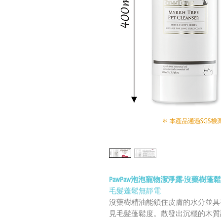
PawPaw泡泡寵物潔淨露-沒藥樹
毛髮蓬鬆無靜電
沒藥樹精油能鎖住皮膚的水分並具
見毛髮蓬鬆度。散發出沉穩的木質