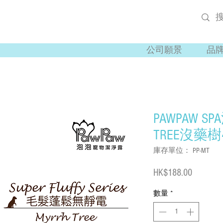
公司願景
品
PAWPAW S
TREE沒藥樹4
庫存單位： PP-MT
價
HK$188.00
格
數量
*