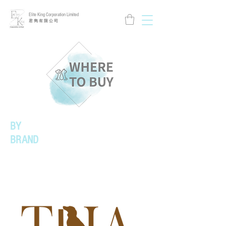
Elite King Corporation Limited
​君 雋 有 限 公 司
BY
BRAND