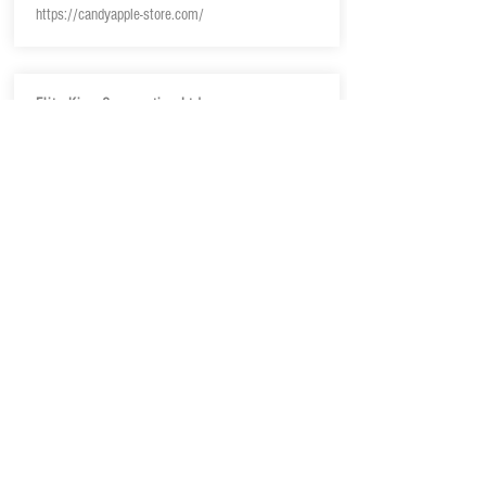
https://candyapple-store.com/
Elite King Corporation Ltd.
​君雋有限公司(自營網店)
https://www.elitekingcorp.com/shop
Pinkoi
https://hk.pinkoi.com/
RUFF & FETCH
拉夫寵物生活